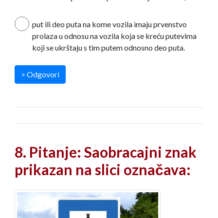
put ili deo puta na kome vozila imaju prvenstvo
prolaza u odnosu na vozila koja se kreću putevima
koji se ukrštaju s tim putem odnosno deo puta.
> Odgovori
8. Pitanje: Saobracajni znak
prikazan na slici označava: