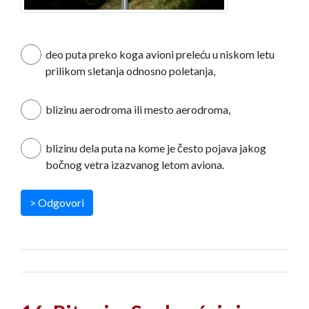
deo puta preko koga avioni preleću u niskom letu
prilikom sletanja odnosno poletanja,
blizinu aerodroma ili mesto aerodroma,
blizinu dela puta na kome je često pojava jakog
bočnog vetra izazvanog letom aviona.
> Odgovori