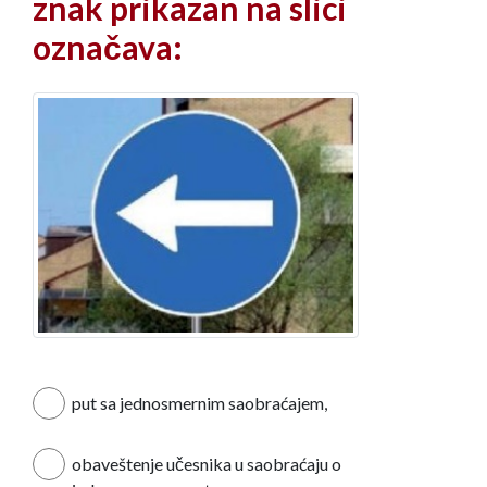
znak prikazan na slici
označava:
put sa jednosmernim saobraćajem,
obaveštenje učesnika u saobraćaju o