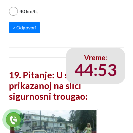
40 km/h,
> Odgovori
Vreme:
44
:
52
19. Pitanje: U situaciji
prikazanoj na slici
sigurnosni trougao: