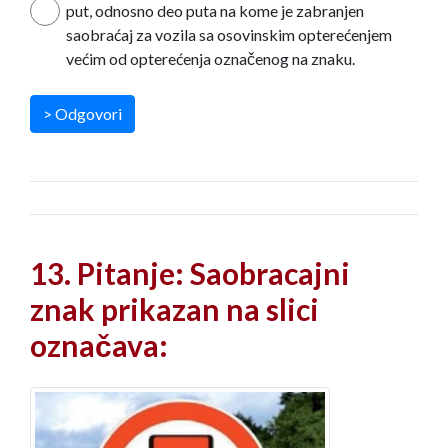
put, odnosno deo puta na kome je zabranjen
saobraćaj za vozila sa osovinskim opterećenjem
većim od opterećenja označenog na znaku.
> Odgovori
13. Pitanje: Saobracajni
znak prikazan na slici
označava: