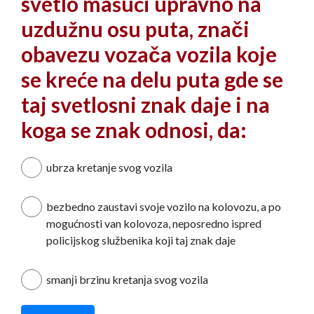
svetlo mašući upravno na
uzdužnu osu puta, znači
obavezu vozača vozila koje
se kreće na delu puta gde se
taj svetlosni znak daje i na
koga se znak odnosi, da:
ubrza kretanјe svog vozila
bezbedno zaustavi svoje vozilo na kolovozu, a po
mogućnosti van kolovoza, neposredno ispred
policijskog službenika koji taj znak daje
smanјi brzinu kretanјa svog vozila