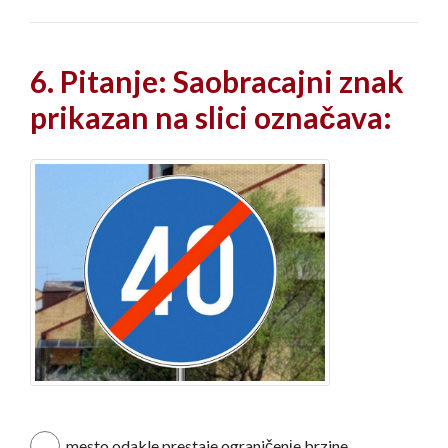
6. Pitanje: Saobracajni znak
prikazan na slici označava:
mesto odakle prestaje ograničenјe brzine