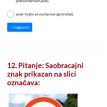
jednosmernom putu,
smer kojim se vozila moraju kretati.
> Odgovori
12. Pitanje: Saobracajni
znak prikazan na slici
označava: