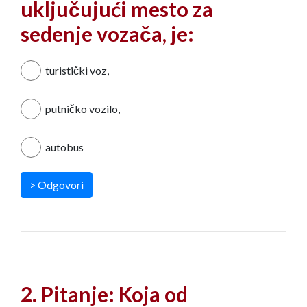
uključujući mesto za
sedenje vozača, je:
turistički voz,
putničko vozilo,
autobus
> Odgovori
2. Pitanje: Koja od