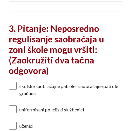
3. Pitanje: Neposredno
regulisanјe saobraćaja u
zoni škole mogu vršiti:
(Zaokružiti dva tačna
odgovora)
školske saobraćajne patrole i saobraćajne patrole
građana
uniformisani policijski službenici
učenici