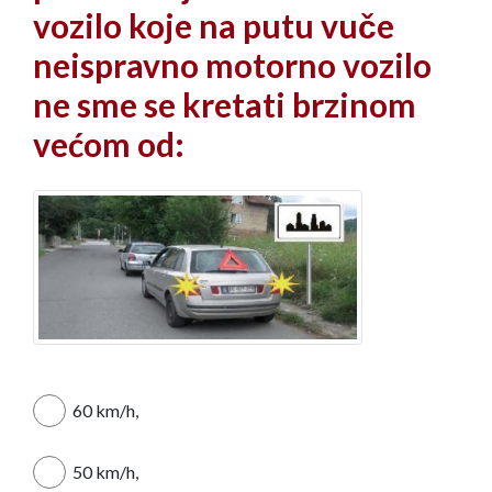
vozilo koje na putu vuče
neispravno motorno vozilo
ne sme se kretati brzinom
većom od:
60 km/h,
50 km/h,