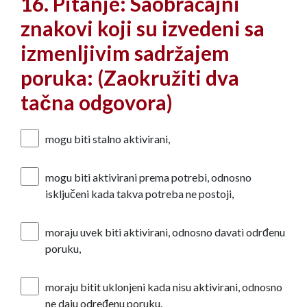
16. Pitanje: Saobraćajni
znakovi koji su izvedeni sa
izmenljivim sadržajem
poruka: (Zaokružiti dva
tačna odgovora)
mogu biti stalno aktivirani,
mogu biti aktivirani prema potrebi, odnosno
isključeni kada takva potreba ne postoji,
moraju uvek biti aktivirani, odnosno davati odrđenu
poruku,
moraju bitit uklonjeni kada nisu aktivirani, odnosno
ne daju određenu poruku.