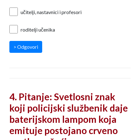
učitelјi, nastavnici i profesori
roditelјi učenika
> Odgovori
4. Pitanje: Svetlosni znak
koji policijski službenik daje
baterijskom lampom koja
emituje postojano crveno