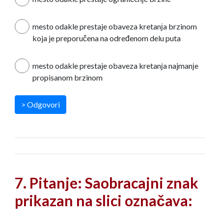
mesto odakle prestaje obaveza kretanјa brzinom
koja je preporučena na određenom delu puta
mesto odakle prestaje obaveza kretanјa najmanјe
propisanom brzinom
> Odgovori
7. Pitanje: Saobracajni znak
prikazan na slici označava: