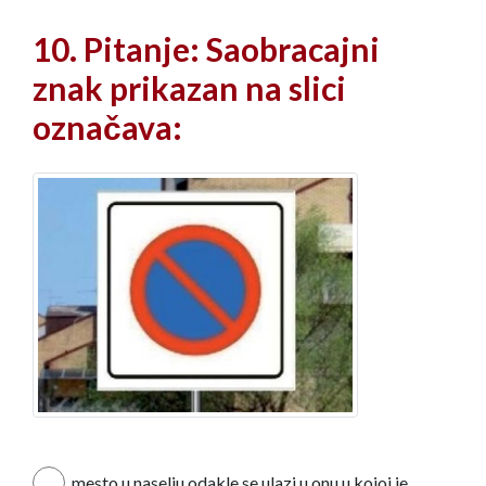
10. Pitanje: Saobracajni
znak prikazan na slici
označava:
mesto u naselju odakle se ulazi u onu u kojoj je