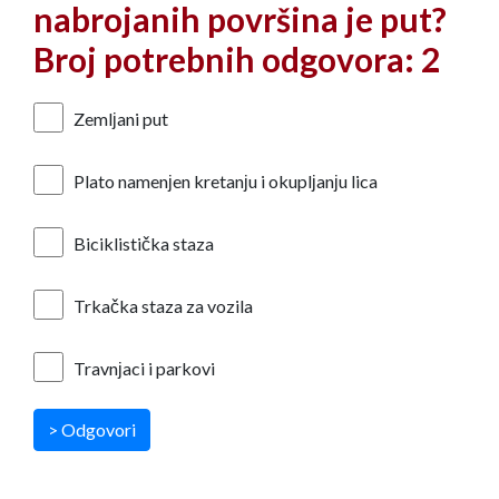
nabrojanih površina je put?
Broj potrebnih odgovora: 2
Zemlјani put
Plato namenјen kretanјu i okuplјanјu lica
Biciklistička staza
Trkačka staza za vozila
Travnјaci i parkovi
> Odgovori