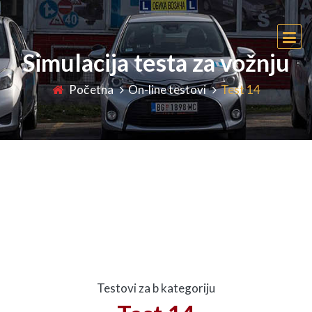
Simulacija testa za vožnju
Početna
On-line testovi
Test 14
Testovi za b kategoriju