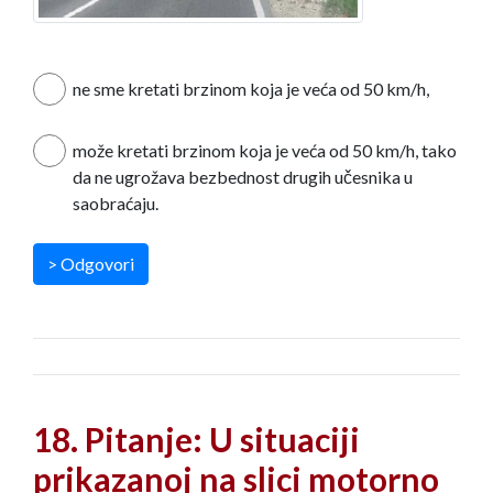
ne sme kretati brzinom koja je veća od 50 km/h,
može kretati brzinom koja je veća od 50 km/h, tako
da ne ugrožava bezbednost drugih učesnika u
saobraćaju.
> Odgovori
18. Pitanje: U situaciji
prikazanoj na slici motorno