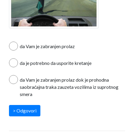
da Vam je zabranјen prolaz
da je potrebno da usporite kretanјe
da Vam je zabranјen prolaz dok je prohodna
saobraćajna traka zauzeta vozilima iz suprotnog
smera
> Odgovori